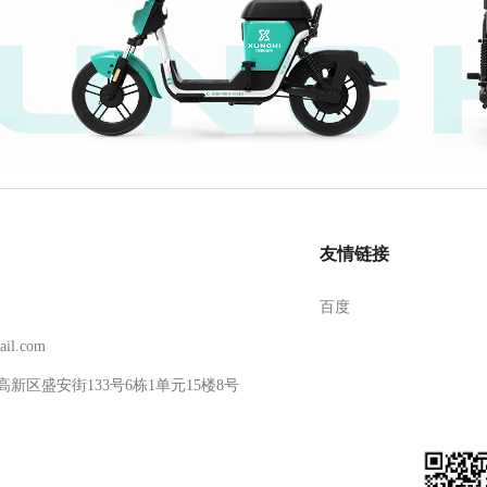
友情链接
百度
il.com
区盛安街133号6栋1单元15楼8号